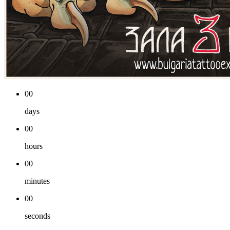
00
days
00
hours
00
minutes
00
seconds