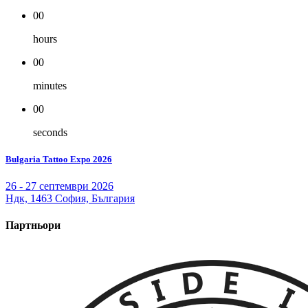
00
hours
00
minutes
00
seconds
Bulgaria Tattoo Expo 2026
26 - 27 септември 2026
Ндк, 1463 София, България
Партньори