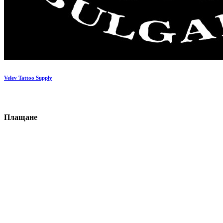
Velev Tattoo Supply
П
ла
щане