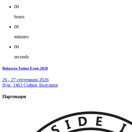
00
hours
00
minutes
00
seconds
Bulgaria Tattoo Expo 2026
26 - 27 септември 2026
Ндк, 1463 София, България
Партньори