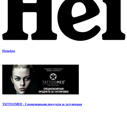
Heineken
TATTOOMED - Специлизирани продукти за татуировки