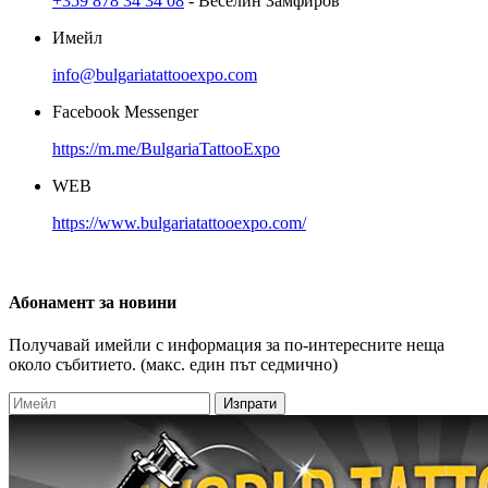
+359 878 34 34 08
- Веселин Замфиров
Имейл
info@bulgariatattooexpo.com
Facebook Messenger
https://m.me/BulgariaTattooExpo
WEB
https://www.bulgariatattooexpo.com/
Абонамент
за новини
Получавай имейли с информация за по-интересните неща
около събитието. (макс. един път седмично)