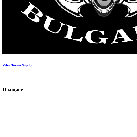
Velev Tattoo Supply
П
ла
щане