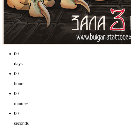
00
days
00
hours
00
minutes
00
seconds