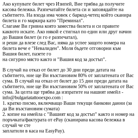
Ако купувате билет чрез Изипей, Вие трябва да получите
касова бележка. Разпечатайте билета си и заповядайте на
събитието. На входа има човек с баркод-четец който сканира
билета и го маркира като "Преминал".
Слагаме Ви гривна която замества билета и си правите
каквото искате. Ако някой е стигнал по един или друг начин
до Вашия билет (и го е разпечатал),
и реши да влезе след Вас, няма да успее защото номера на
билета вече е "Невалиден". Моля бъдете отговорни към
Вашия билет, пазете го
на сигурно място както и "Вашия код за достъп".
В случай на отказ от билет до 30 дни преди датата на
събитието, ние ще Ви възстановим 80% от заплатената от Вас
сума. В случай на отказ от билет до 15 дни преди датата на
събитието, ние ще Ви възстановим 50% от заплатената от Вас
сума. За целта ще трябва да изпратите на нашият имейл -
info@bulgariatattooexpo.com :
1. кратко писмо, включващо Ваши текущи банкови данни (за
да Ви възстановим сумата)
2. копие на имейла с "Вашият код за достъп" както и номер на
поръчката/фактурата от ePay (сканирана касова бележка в
случай че сте
заплатили в каса на EasyPay).