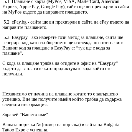
5.1. Плащане с карта (MyPos, VISA, MasterCard, American
Express, Apple Pay, Google Pay), сайта ще ви прехвърли в сайта
на MyPos където да направите плащането.
5.2. ePay.bg - сайта ще ви прехвърли в сайта на ePay където да
направите плащането.
5.3. Easypay - ако изберете този метод за плащане, сайта ще
генерира код като съобщението ще изглежда по този начин:
Вашият код за плащане в EasyPay е: “тук ще е кода за
плащане”.
С кода за плащане трябва да отидете в офис на “Easypay”
където да заплатите като продиктувате кода който сте
получили.
Независимо от начина на плащане когато то е завършено
успешно, Вие ще получите имейл който трябва да съдържа
следната информация:
Здравей “Вашето име”
Вашата поръчка № (номер на поръчка) в сайта на Bulgaria
Tattoo Expo е успешна.