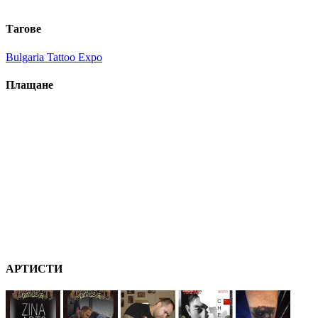
Тагове
Bulgaria Tattoo Expo
П
ла
щане
А
РТ
ИСТИ