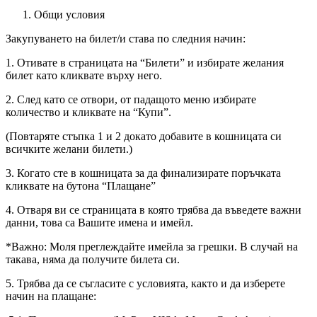
Общи условия
Закупуването на билет/и става по следния начин:
1. Отивате в страницата на “Билети” и избирате желания
билет като кликвате върху него.
2. След като се отвори, от падащото меню избирате
количество и кликвате на “Купи”.
(Повтаряте стъпка 1 и 2 докато добавите в кошницата си
всичките желани билети.)
3. Когато сте в кошницата за да финализирате поръчката
кликвате на бутона “Плащане”
4. Отваря ви се страницата в която трябва да въведете важни
данни, това са Вашите имена и имейл.
*Важно: Моля преглеждайте имейла за грешки. В случай на
такава, няма да получите билета си.
5. Трябва да се съгласите с условията, както и да изберете
начин на плащане: