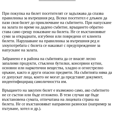
-----------------------------
При покупка на билет посетителят се задължава да спазва
правилника за вътрешния ред. Всеки посетител е длъжен да
пази своя билет до приключване на събитието. При напускане
на залата по време на дадено събитие, връщането обратно
става само срещу показване на билета. Не се възстановяват
суми за откраднати, изгубени или повредени от клиента
билети. Нарушаване на правилника за вътрешния ред и
злоупотребата с билета се наказват с предупреждение за
напускане на залата.
Забранено е в района на събитията да се внасят лесно
запалими продукти, стъклени бутилки, консервни кутии,
основни или наркотични вещества, хладно и огнестрелно
оръжие, както и други опасни предмети. На събитията няма да
се допускат лица, които не могат да представят документ,
индентифициращ самоличността им.
Връщането на закупен билет е възможно само, ако събитието
не се състои или бъде отложено. В тези случаи ще бъде
възстановена сумата, отпечатана на лицевата страна на
билета. Не се възстановяват направени разноски (например за
пътуване, хотел и др.).