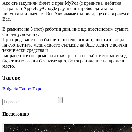
Ако сте закупили билет с през MyPos (с кредитна, дебитна
катра или ApplePay/Google pay, ще ни требва датата на
покупката и имената Ви. Ако имаме въпроси, ще се свържем с
Вас.
В рамките на 5 (пет) работни дни, ние ще възстановим сумите
според условията.
При предаване на събитието по телевизията, посетителят дава
на съответната медия своето съгласие да бъде заснет с всички
технически средства и
направените по време или във връзка със събитието записи да
бъдат използвани безвъзмездно, без ограничение на време и
място.
Тагове
Bulgaria Tattoo Expo
Предстоящо