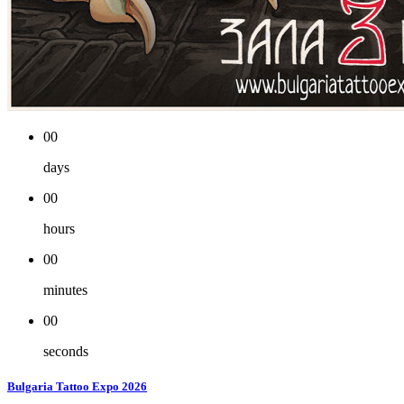
00
days
00
hours
00
minutes
00
seconds
Bulgaria Tattoo Expo 2026