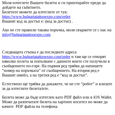
Моля изтеглете Вашите билети и ги принтирайте преди да
дойдете на събитието.
Билетите можете да изтеглите от тук:
https://www.bulgariatattooexpo.com/order
.
Вашият код за достъп е: (код за достъп) .
Ако не сте правили такава поръчка, моля свържете се с нас на
info@bulgariatattooexpo.com
.
Следващата стъпка е да последвате адреса
https://www.bulgariatattooexpo.com/order
и там ще се отворят
няколко полета за попълване с данните които сте получили в
съобщението по-горе. На първия ред трябва да напишете
“номер на поръчката” от съобщението. На втория ред е
Вашият имейл, а на третия ред е “код за достъп”.
Естествено ще трябва да докажете, че не сте “робот” и влизате
за да изтеглите билета/ите.
Билета може да бъде изтеглен като PDF файл или в iOS Wallet.
Може да разпечатате билета на хартиен носител но може да
качите PDF файла на телефона.