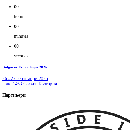
00
hours
00
minutes
00
seconds
Bulgaria Tattoo Expo 2026
26 - 27 септември 2026
Ндк, 1463 София, България
Партньори