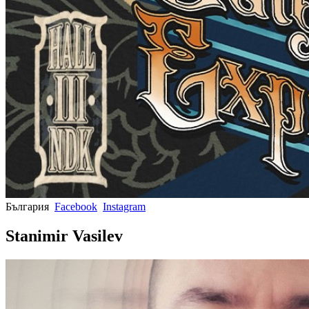
България
Facebook
Instagram
Stanimir Vasilev