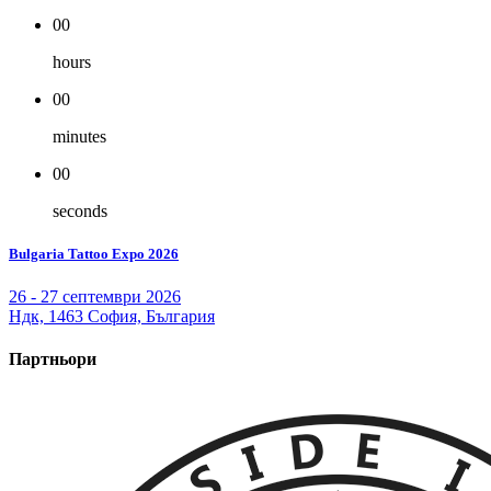
00
hours
00
minutes
00
seconds
Bulgaria Tattoo Expo 2026
26 - 27 септември 2026
Ндк, 1463 София, България
Партньори