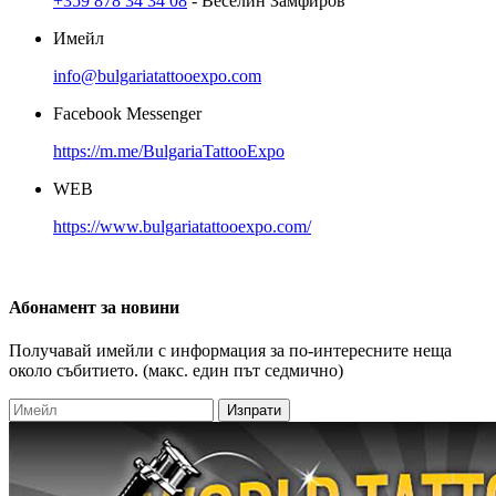
+359 878 34 34 08
- Веселин Замфиров
Имейл
info@bulgariatattooexpo.com
Facebook Messenger
https://m.me/BulgariaTattooExpo
WEB
https://www.bulgariatattooexpo.com/
Абонамент
за новини
Получавай имейли с информация за по-интересните неща
около събитието. (макс. един път седмично)