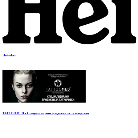
Heineken
TATTOOMED - Специлизирани продукти за татуировки