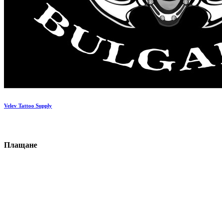
Velev Tattoo Supply
П
ла
щане