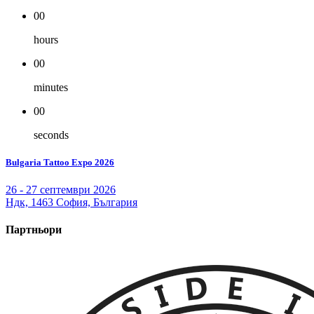
00
hours
00
minutes
00
seconds
Bulgaria Tattoo Expo 2026
26 - 27 септември 2026
Ндк, 1463 София, България
Партньори