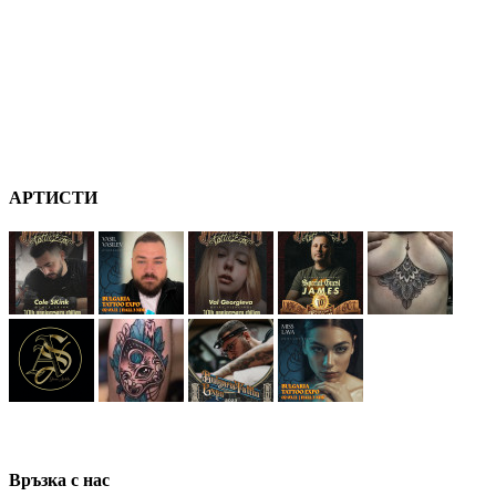
А
РТ
ИСТИ
В
ръзка
с нас