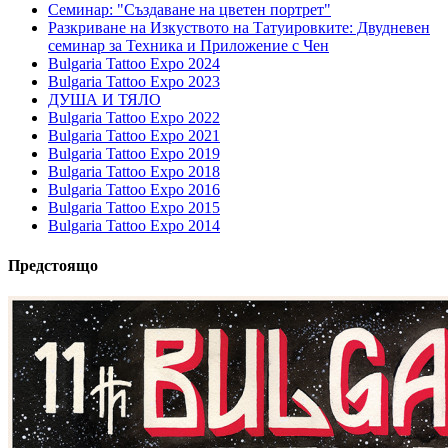
Семинар: "Създаване на цветен портрет"
Разкриване на Изкуството на Татуировките: Двудневен
семинар за Техника и Приложение с Чен
Bulgaria Tattoo Expo 2024
Bulgaria Tattoo Expo 2023
ДУША И ТЯЛО
Bulgaria Tattoo Expo 2022
Bulgaria Tattoo Expo 2021
Bulgaria Tattoo Expo 2019
Bulgaria Tattoo Expo 2018
Bulgaria Tattoo Expo 2016
Bulgaria Tattoo Expo 2015
Bulgaria Tattoo Expo 2014
Предстоящо