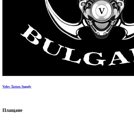
Velev Tattoo Supply
П
ла
щане