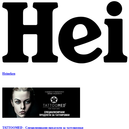
Heineken
TATTOOMED - Специлизирани продукти за татуировки