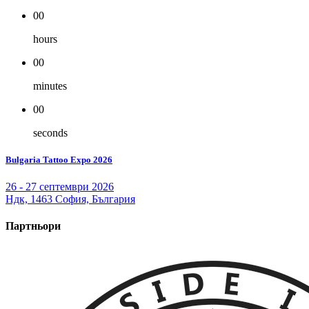
00
hours
00
minutes
00
seconds
Bulgaria Tattoo Expo 2026
26 - 27 септември 2026
Ндк, 1463 София, България
Партньори