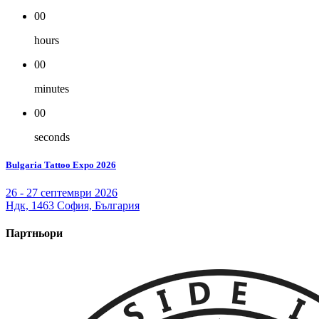
00
hours
00
minutes
00
seconds
Bulgaria Tattoo Expo 2026
26 - 27 септември 2026
Ндк, 1463 София, България
Партньори