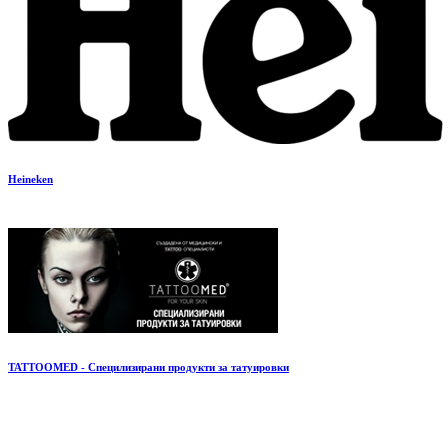
Heineken
TATTOOMED - Специлизирани продукти за татуировки