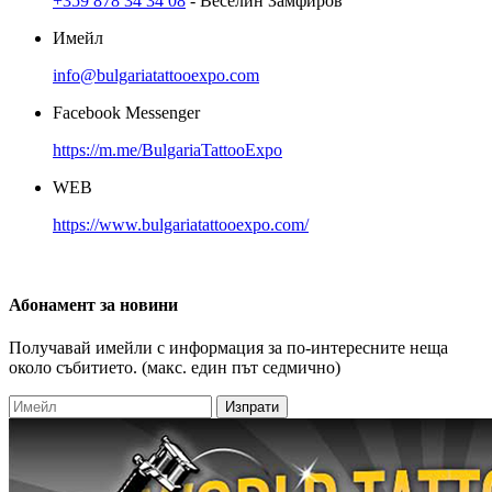
+359 878 34 34 08
- Веселин Замфиров
Имейл
info@bulgariatattooexpo.com
Facebook Messenger
https://m.me/BulgariaTattooExpo
WEB
https://www.bulgariatattooexpo.com/
Абонамент
за новини
Получавай имейли с информация за по-интересните неща
около събитието. (макс. един път седмично)