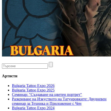
Артисти
Bulgaria Tattoo Expo 2026
Bulgaria Tattoo Expo 2025
Семинар: "Създаване на цветен портрет"
Разкриване на Изкуството на Татуировките: Двудневен
семинар за Техника и Приложение с Чен
Bulgaria Tattoo Expo 2024