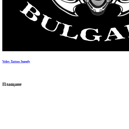
Velev Tattoo Supply
П
ла
щане