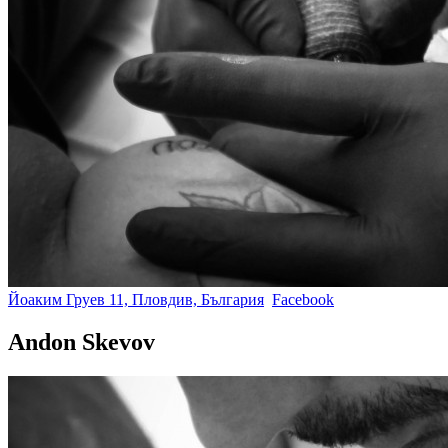
Йоаким Груев 11, Пловдив, България
Facebook
Andon Skevov