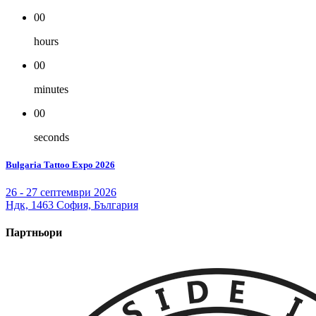
00
hours
00
minutes
00
seconds
Bulgaria Tattoo Expo 2026
26 - 27 септември 2026
Ндк, 1463 София, България
Партньори