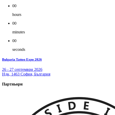
00
hours
00
minutes
00
seconds
Bulgaria Tattoo Expo 2026
26 - 27 септември 2026
Ндк, 1463 София, България
Партньори