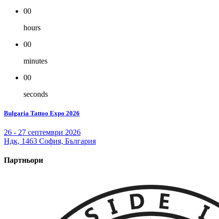
00
hours
00
minutes
00
seconds
Bulgaria Tattoo Expo 2026
26 - 27 септември 2026
Ндк, 1463 София, България
Партньори