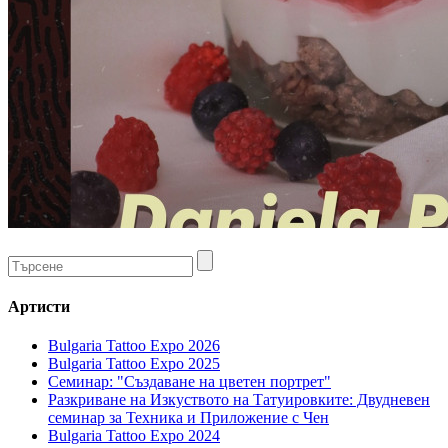
Артисти
Bulgaria Tattoo Expo 2026
Bulgaria Tattoo Expo 2025
Семинар: "Създаване на цветен портрет"
Разкриване на Изкуството на Татуировките: Двудневен
семинар за Техника и Приложение с Чен
Bulgaria Tattoo Expo 2024