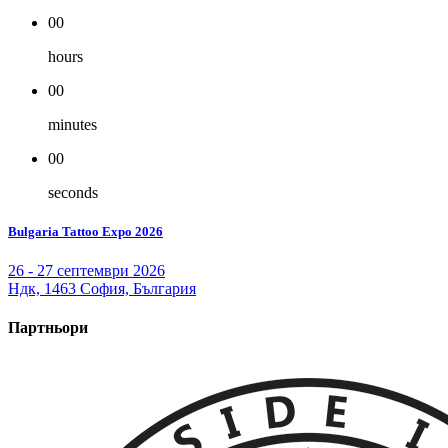
00
hours
00
minutes
00
seconds
Bulgaria Tattoo Expo 2026
26 - 27 септември 2026
Ндк, 1463 София, България
Партньори