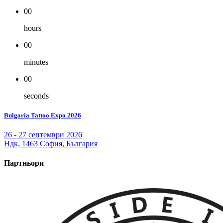
00
hours
00
minutes
00
seconds
Bulgaria Tattoo Expo 2026
26 - 27 септември 2026
Ндк, 1463 София, България
Партньори