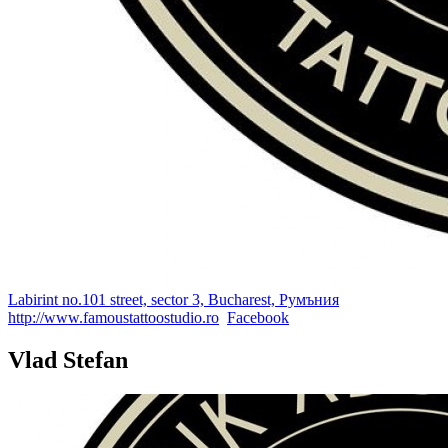
Labirint no.101 street, sector 3, Bucharest, Румъния
http://www.famoustattoostudio.ro
Facebook
Vlad Stefan