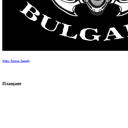
Velev Tattoo Supply
П
ла
щане