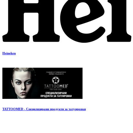
Heineken
TATTOOMED - Специлизирани продукти за татуировки