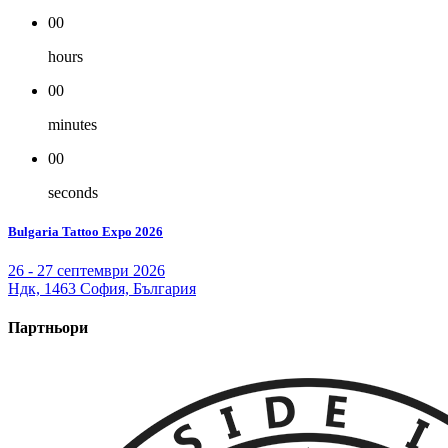
00
hours
00
minutes
00
seconds
Bulgaria Tattoo Expo 2026
26 - 27 септември 2026
Ндк, 1463 София, България
Партньори