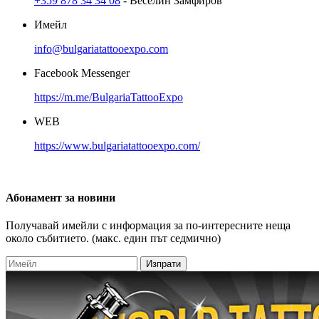
+359 878 34 34 08
- Веселин Замфиров
Имейл
info@bulgariatattooexpo.com
Facebook Messenger
https://m.me/BulgariaTattooExpo
WEB
https://www.bulgariatattooexpo.com/
Абонамент
за новини
Получавай имейли с информация за по-интересните неща
около събитието. (макс. един път седмично)