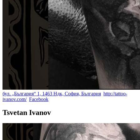
бул. „България“ 1, 1463 Ндк, София, България
http://tattoo-
ivanov.com/
Facebook
Tsvetan Ivanov