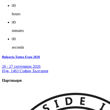
00
hours
00
minutes
00
seconds
Bulgaria Tattoo Expo 2026
26 - 27 септември 2026
Ндк, 1463 София, България
Партньори