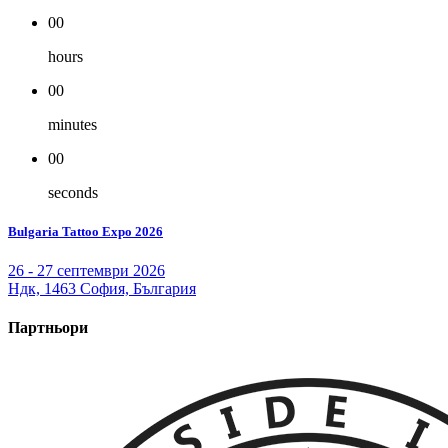
00
hours
00
minutes
00
seconds
Bulgaria Tattoo Expo 2026
26 - 27 септември 2026
Ндк, 1463 София, България
Партньори