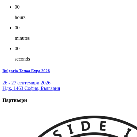
00
hours
00
minutes
00
seconds
Bulgaria Tattoo Expo 2026
26 - 27 септември 2026
Ндк, 1463 София, България
Партньори