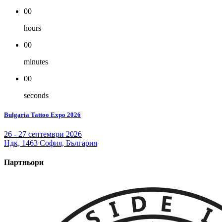
00
hours
00
minutes
00
seconds
Bulgaria Tattoo Expo 2026
26 - 27 септември 2026
Ндк, 1463 София, България
Партньори