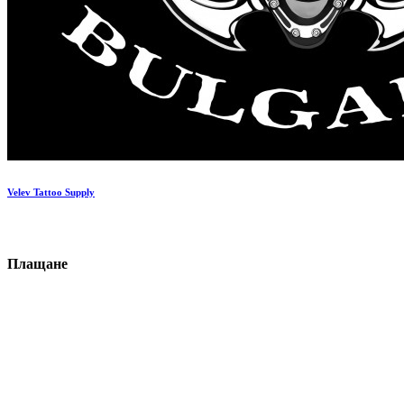
Velev Tattoo Supply
П
ла
щане