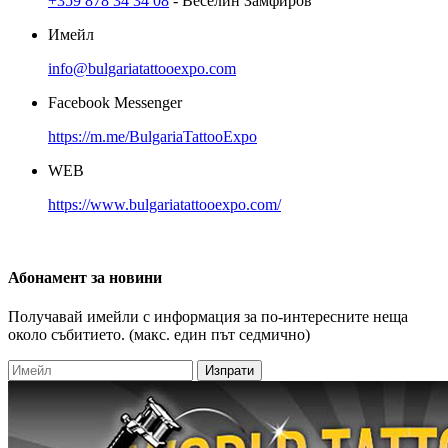
+359 878 34 34 08
- Веселин Замфиров
Имейл
info@bulgariatattooexpo.com
Facebook Messenger
https://m.me/BulgariaTattooExpo
WEB
https://www.bulgariatattooexpo.com/
Абонамент
за новини
Получавай имейли с информация за по-интересните неща
около събитието. (макс. един път седмично)