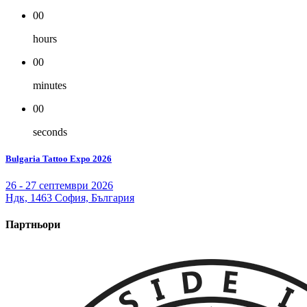
00
hours
00
minutes
00
seconds
Bulgaria Tattoo Expo 2026
26 - 27 септември 2026
Ндк, 1463 София, България
Партньори