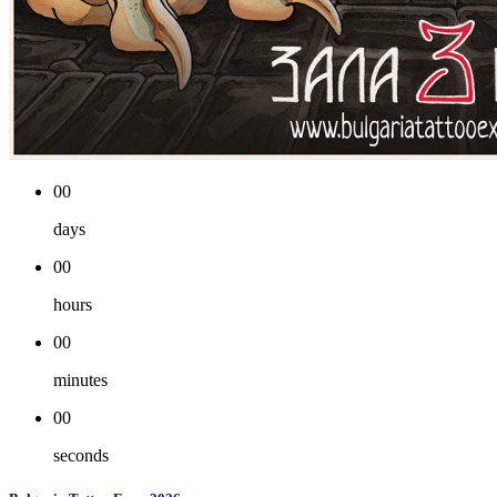
00
days
00
hours
00
minutes
00
seconds