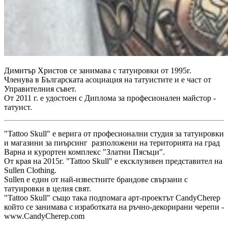
Димитър Христов се занимава с татуировки от 1995г.
Членува в Българската асоциация на татуистите и е част от
Управителния съвет.
От 2011 г. е удостоен с Диплома за професионален майстор -
татуист.
"Tattoo Skull" е верига от професионални студия за татуировки
и магазини за пиърсинг разположени на територията на град
Варна и курортен комплекс "Златни Пясъци".
От края на 2015г. "Tattoo Skull" е ексклузивен представител на
Sullen Clothing.
Sullen е един от най-известните брандове свързани с
татуировки в целия свят.
"Tattoo Skull" също така подпомага арт-проектът CandyCherep
който се занимава с изработката на ръчно-декорирани черепи -
www.CandyCherep.com