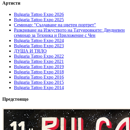
Артисти
Bulgaria Tattoo Expo 2026
Bulgaria Tattoo Expo 2025
Семинар: "Създаване на цветен портрет"
Разкриване на Изкуството на Татуировките: Двудневен
семинар за Техника и Приложение с Чен
Bulgaria Tattoo Expo 2024
Bulgaria Tattoo Expo 2023
ДУША И ТЯЛО
Bulgaria Tattoo Expo 2022
Bulgaria Tattoo Expo 2021
Bulgaria Tattoo Expo 2019
Bulgaria Tattoo Expo 2018
Bulgaria Tattoo Expo 2016
Bulgaria Tattoo Expo 2015
Bulgaria Tattoo Expo 2014
Предстоящо