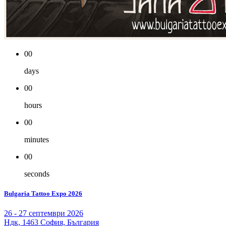
00
days
00
hours
00
minutes
00
seconds
Bulgaria Tattoo Expo 2026
26 - 27 септември 2026
Ндк, 1463 София, България