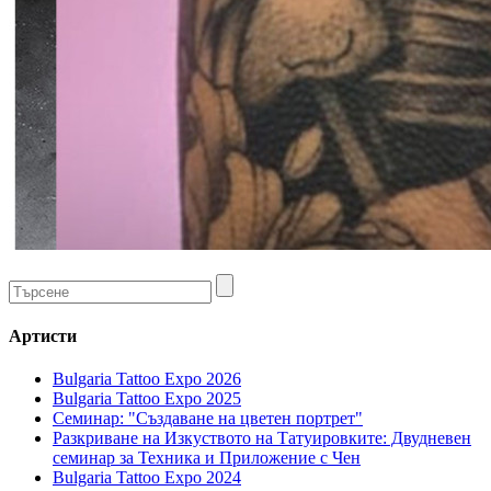
Артисти
Bulgaria Tattoo Expo 2026
Bulgaria Tattoo Expo 2025
Семинар: "Създаване на цветен портрет"
Разкриване на Изкуството на Татуировките: Двудневен
семинар за Техника и Приложение с Чен
Bulgaria Tattoo Expo 2024