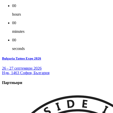
00
hours
00
minutes
00
seconds
Bulgaria Tattoo Expo 2026
26 - 27 септември 2026
Ндк, 1463 София, България
Партньори