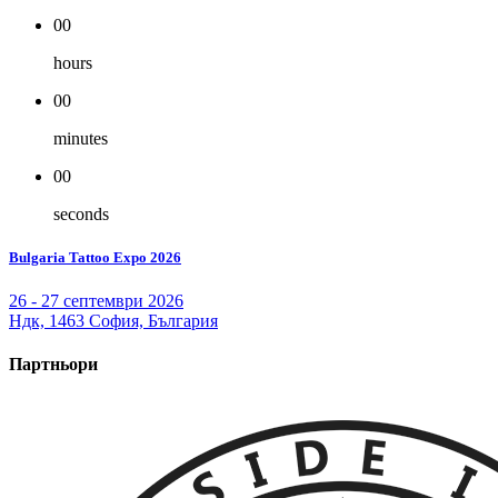
00
hours
00
minutes
00
seconds
Bulgaria Tattoo Expo 2026
26 - 27 септември 2026
Ндк, 1463 София, България
Партньори