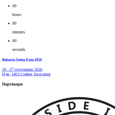
00
hours
00
minutes
00
seconds
Bulgaria Tattoo Expo 2026
26 - 27 септември 2026
Ндк, 1463 София, България
Партньори