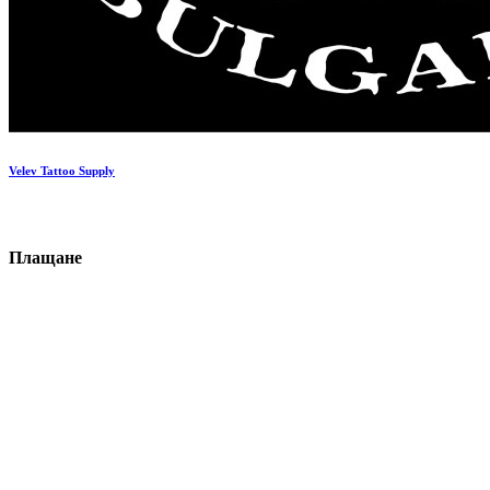
Velev Tattoo Supply
П
ла
щане